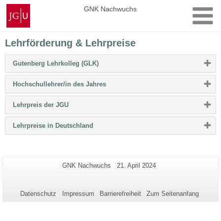
Zum
Johannes
GNK Nachwuchs
Inhalt
Gutenberg-
springen
Universität
Mainz
Lehrförderung & Lehrpreise
Bitte
Gutenberg Lehrkolleg (GLK)
Button
klicken,
Bitte
Hochschullehrer/in des Jahres
um
Button
Inhalt
klicken,
zu
Bitte
Lehrpreis der JGU
um
erweitern
Button
Inhalt
bzw.
klicken,
zu
zu
Bitte
Lehrpreise in Deutschland
um
erweitern
reduzieren
Button
Inhalt
bzw.
klicken,
zu
zu
um
erweitern
reduzieren
Inhalt
bzw.
zu
zu
Zusätzliche
Seiten-
Letzte
GNK Nachwuchs
21. April 2024
erweitern
reduzieren
Name:
Aktualisierung:
Informationen
bzw.
zu
zu
reduzieren
Datenschutz
Impressum
Barrierefreiheit
Zum Seitenanfang
dieser
Seite