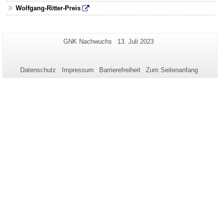
reduzieren
Wolfgang-Ritter-Preis
Zusätzliche
Seiten-
Letzte
GNK Nachwuchs
13. Juli 2023
Name:
Aktualisierung:
Informationen
zu
Datenschutz
Impressum
Barrierefreiheit
Zum Seitenanfang
dieser
Seite