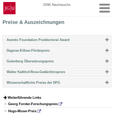
Zum
Johannes
GNK Nachwuchs
Inhalt
Gutenberg-
springen
Universität
Mainz
Preise & Auszeichnungen
Bitte
Aventis Foundation Postdoctoral Award
Button
klicken,
Bitte
Dagmar-Eißner-Förderpreis
um
Button
Inhalt
klicken,
zu
Bitte
Gutenberg Übersetzungspreis
um
erweitern
Button
Inhalt
bzw.
klicken,
zu
zu
Bitte
Walter Kalkhof-Rose-Gedächtnispreis
um
erweitern
reduzieren
Button
Inhalt
bzw.
klicken,
zu
zu
Bitte
Wissenschaftliche Preise der DFG
um
erweitern
reduzieren
Button
Inhalt
bzw.
klicken,
zu
zu
um
erweitern
reduzieren
Inhalt
Weiterführende Links
bzw.
zu
zu
Georg Forster-Forschungspreis
erweitern
reduzieren
bzw.
Hugo-Moser-Preis
zu