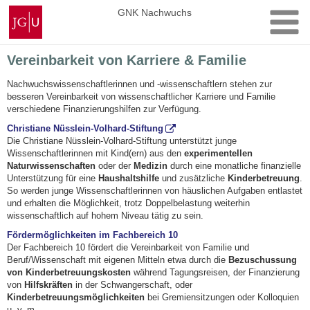
Zum
Johannes
GNK Nachwuchs
Inhalt
Gutenberg-
springen
Universität
Mainz
Vereinbarkeit von Karriere & Familie
Nachwuchswissenschaftlerinnen und -wissenschaftlern stehen zur
besseren Vereinbarkeit von wissenschaftlicher Karriere und Familie
verschiedene Finanzierungshilfen zur Verfügung.
Christiane Nüsslein-Volhard-Stiftung
Die Christiane Nüsslein-Volhard-Stiftung unterstützt junge
Wissenschaftlerinnen mit Kind(ern) aus den
experimentellen
Naturwissenschaften
oder der
Medizin
durch eine monatliche finanzielle
Unterstützung für eine
Haushaltshilfe
und zusätzliche
Kinderbetreuung
.
So werden junge Wissenschaftlerinnen von häuslichen Aufgaben entlastet
und erhalten die Möglichkeit, trotz Doppelbelastung weiterhin
wissenschaftlich auf hohem Niveau tätig zu sein.
Fördermöglichkeiten im Fachbereich 10
Der Fachbereich 10 fördert die Vereinbarkeit von Familie und
Beruf/Wissenschaft mit eigenen Mitteln etwa durch die
Bezuschussung
von Kinderbetreuungskosten
während Tagungsreisen, der Finanzierung
von
Hilfskräften
in der Schwangerschaft, oder
Kinderbetreuungsmöglichkeiten
bei Gremiensitzungen oder Kolloquien
u. v. m.