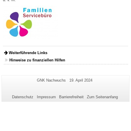
Weiterführende Links
Hinweise zu finanziellen Hilfen
Zusätzliche
Seiten-
Letzte
GNK Nachwuchs
19. April 2024
Name:
Aktualisierung:
Informationen
zu
Datenschutz
Impressum
Barrierefreiheit
Zum Seitenanfang
dieser
Seite