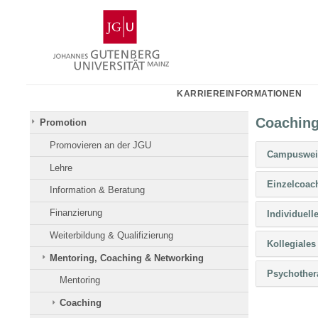
Zum
Johannes
Inhalt
Gutenberg-
springen
Universität
Mainz
KARRIEREINFORMATIONEN
Coachin
Promotion
Promovieren an der JGU
Campusweit
Lehre
Einzelcoach
Information & Beratung
Finanzierung
Individuell
Weiterbildung & Qualifizierung
Kollegiales
Mentoring, Coaching & Networking
Psychothera
Mentoring
Coaching