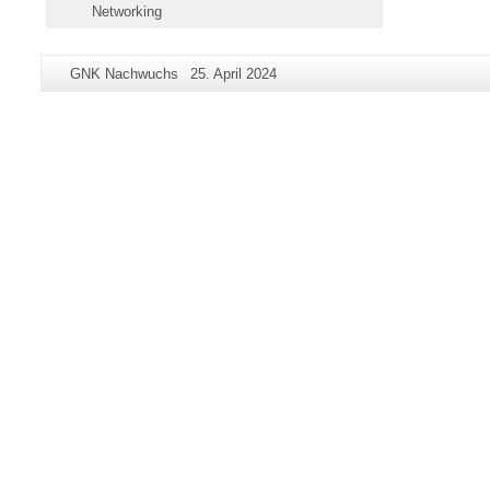
Networking
Zusätzliche
Seiten-
Letzte
GNK Nachwuchs
25. April 2024
Informationen
Name:
Aktualisierung:
zu
dieser
Seite