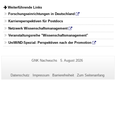
zu
zu
um
erweitern
reduzieren
Inhalt
Weiterführende Links
bzw.
zu
zu
Forschungseinrichtungen in Deutschland
erweitern
reduzieren
bzw.
Karriereperspektiven für Postdocs
zu
reduzieren
Netzwerk Wissenschaftsmanagement
Veranstaltungsreihe "Wissenschaftsmanagement"
UniWiND-Spezial: Perspektiven nach der Promotion
Zusätzliche
Seiten-
Letzte
GNK Nachwuchs
5. August 2026
Name:
Aktualisierung:
Informationen
zu
Datenschutz
Impressum
Barrierefreiheit
Zum Seitenanfang
dieser
Seite