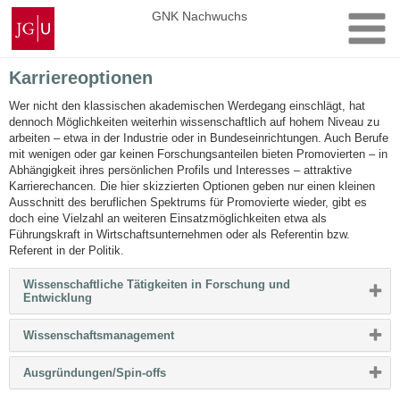
Zum
Johannes
GNK Nachwuchs
Inhalt
Gutenberg-
springen
Universität
Mainz
Karriereoptionen
Wer nicht den klassischen akademischen Werdegang einschlägt, hat
dennoch Möglichkeiten weiterhin wissenschaftlich auf hohem Niveau zu
arbeiten – etwa in der Industrie oder in Bundeseinrichtungen. Auch Berufe
mit wenigen oder gar keinen Forschungsanteilen bieten Promovierten – in
Abhängigkeit ihres persönlichen Profils und Interesses – attraktive
Karrierechancen. Die hier skizzierten Optionen geben nur einen kleinen
Ausschnitt des beruflichen Spektrums für Promovierte wieder, gibt es
doch eine Vielzahl an weiteren Einsatzmöglichkeiten etwa als
Führungskraft in Wirtschaftsunternehmen oder als Referentin bzw.
Referent in der Politik.
Wissenschaftliche Tätigkeiten in Forschung und
Bitte
Entwicklung
Button
klicken,
Bitte
Wissenschaftsmanagement
um
Button
Inhalt
klicken,
zu
Bitte
Ausgründungen/Spin-offs
um
erweitern
Button
Inhalt
bzw.
klicken,